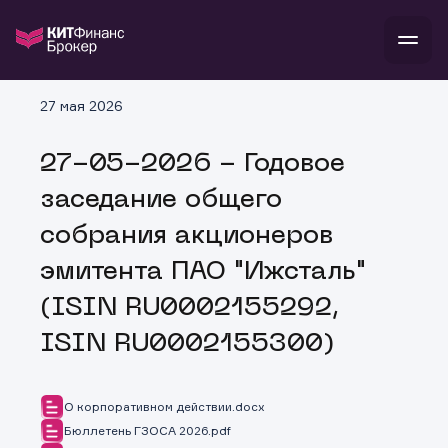
В
27 мая 2026
Войти
Стать клиентом
Л
27-05-2026 - Годовое
В
В
В
инвестиции
заседание общего
банкам и компаниям
о компании
собрания акционеров
поддержка
и
о 
п
тарифы
эмитента ПАО "Ижсталь"
с 
н
и
г
к
т
(ISIN RU0002155292,
ан
ка
н
и
п
ба
ISIN RU0002155300)
м
у
во
до
р
о
д
О корпоративном действии.docx
Бюллетень ГЗОСА 2026.pdf