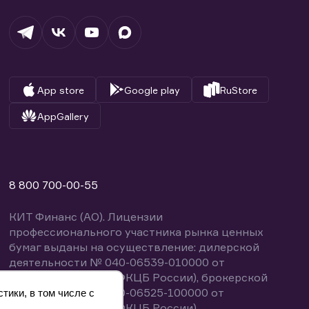
App store
Google play
RuStore
AppGallery
8 800 700-00-55
КИТ Финанс (АО). Лицензии
профессионального участника рынка ценных
бумаг выданы на осуществление: дилерской
деятельности № 040-06539-010000 от
14.10.2003 (выдана ФКЦБ России), брокерской
деятельности № 040-06525-100000 от
тики, в том числе с
14.10.2003 (выдана ФКЦБ России),