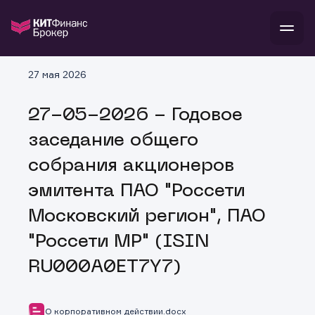
В
27 мая 2026
Войти
Стать клиентом
Л
27-05-2026 - Годовое
В
В
В
инвестиции
заседание общего
банкам и компаниям
о компании
собрания акционеров
поддержка
и
о 
п
тарифы
эмитента ПАО "Россети
с 
н
и
г
к
т
Московский регион", ПАО
ан
ка
н
и
п
ба
"Россети МР" (ISIN
м
у
во
до
р
RU000A0ET7Y7)
о
д
О корпоративном действии.docx