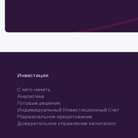
Обр
Обр
Заяв
для 
мате
Спасибо
бума
Ваше об
Спасибо!
ближайш
указ
може
Скачат
Инвестиции
С чего начать
Аналитика
Готовые решения
Индивидуальный Инвестиционный Счет
Маржинальное кредитование
Доверительное управление капиталом