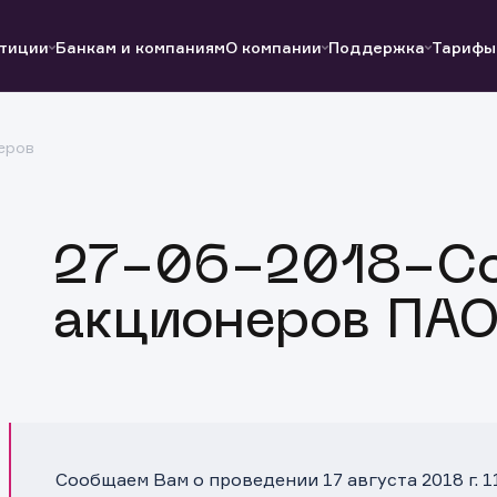
тиции
Банкам и компаниям
О компании
Поддержка
Тарифы
еров
Полезные ссылки
Полезные ссылки
Документы
Документы
QUIK
Вопросы и ответы
Реквизиты
27-06-2018-С
акционеров ПА
Сообщаем Вам о проведении 17 августа 2018 г. 