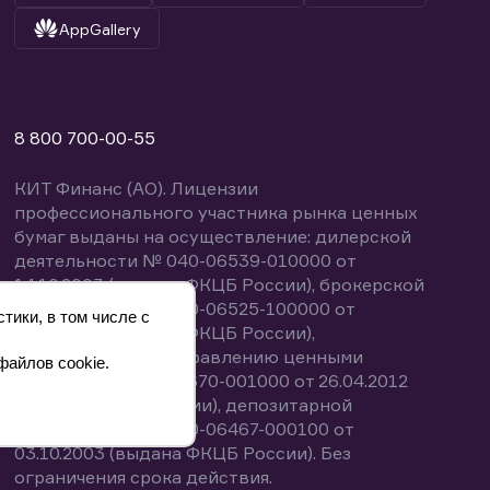
AppGallery
8 800 700-00-55
КИТ Финанс (АО). Лицензии
профессионального участника рынка ценных
бумаг выданы на осуществление: дилерской
деятельности № 040-06539-010000 от
14.10.2003 (выдана ФКЦБ России), брокерской
деятельности № 040-06525-100000 от
тики, в том числе с
14.10.2003 (выдана ФКЦБ России),
деятельности по управлению ценными
файлов cookie.
бумагами № 040-13670-001000 от 26.04.2012
(выдана ФСФР России), депозитарной
деятельности № 040-06467-000100 от
03.10.2003 (выдана ФКЦБ России). Без
ограничения срока действия.