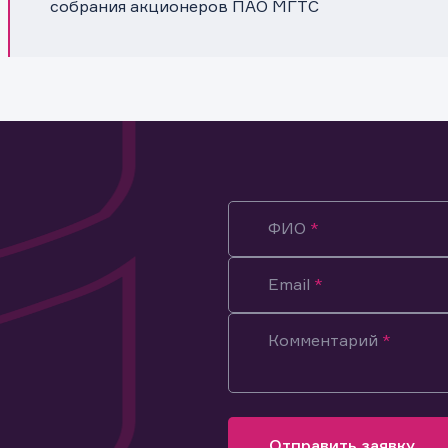
собрания акционеров ПАО МГТС
ФИО
Email
Комментарий
ация предназначена только для клиентов, владеющих
ми эмитента.
оящим подтверждаю, что обладаю всеми необходимыми полно
Отправить заявку