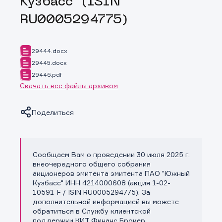
Кузбасс" (ISIN
RU0005294775)
29444.docx
29445.docx
29446.pdf
Скачать все файлы архивом
Поделиться
Сообщаем Вам о проведении 30 июля 2025 г.
Копировать ссылку
внеочередного общего собрания
акционеров эмитента эмитента ПАО "Южный
Кузбасс" ИНН 4214000608 (акция 1-02-
10591-F / ISIN RU0005294775). За
дополнительной информацией вы можете
обратиться в Службу клиентской
поддержки КИТ Финанс Брокер.