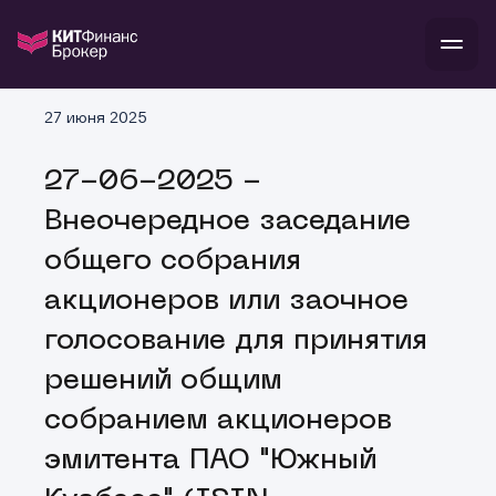
В
27 июня 2025
Войти
Стать клиентом
Л
27-06-2025 -
В
В
В
инвестиции
Внеочередное заседание
банкам и компаниям
о компании
общего собрания
поддержка
и
о 
п
тарифы
акционеров или заочное
с 
н
и
г
к
т
голосование для принятия
ан
ка
н
и
п
ба
решений общим
м
у
во
до
р
собранием акционеров
о
д
эмитента ПАО "Южный