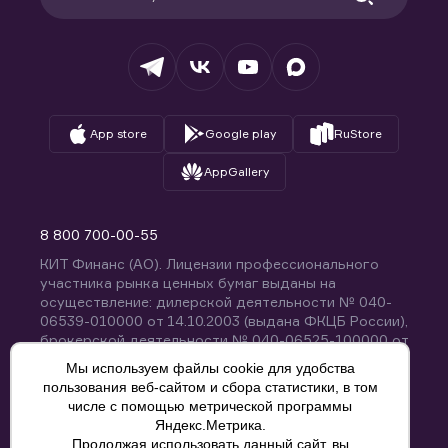
Раскрытие обязательной информации
Налогообложение
Депозитарий
База знаний
Вопросы и ответы
App store
Google play
RuStore
AppGallery
8 800 700-00-55
КИТ Финанс (АО). Лицензии профессионального
участника рынка ценных бумаг выданы на
осуществление: дилерской деятельности № 040-
06539-010000 от 14.10.2003 (выдана ФКЦБ России),
брокерской деятельности № 040-06525-100000 от
14.10.2003 (выдана ФКЦБ России), деятельности по
Мы используем файлы cookie для удобства
управлению ценными бумагами № 040-13670-
пользования веб-сайтом и сбора статистики, в том
001000 от 26.04.2012 (выдана ФСФР России),
числе с помощью метрической программы
депозитарной деятельности № 040-06467-000100
Яндекс.Метрика.
от 03.10.2003 (выдана ФКЦБ России). Без
Продолжая использовать данный сайт, вы