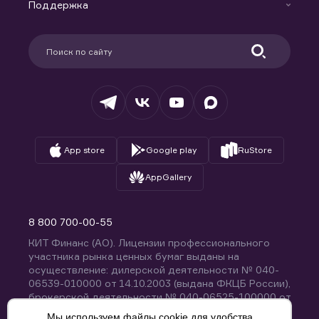
Доверительное управление капиталом
Поддержка
Контакты
Карьера в компании
Поддержка
Партнерам
Информация для клиентов
Удостоверяющий центр
Техническая поддержка
Раскрытие обязательной информации
Налогообложение
Депозитарий
База знаний
Вопросы и ответы
App store
Google play
RuStore
AppGallery
8 800 700-00-55
КИТ Финанс (АО). Лицензии профессионального
участника рынка ценных бумаг выданы на
осуществление: дилерской деятельности № 040-
06539-010000 от 14.10.2003 (выдана ФКЦБ России),
брокерской деятельности № 040-06525-100000 от
14.10.2003 (выдана ФКЦБ России), деятельности по
Мы используем файлы cookie для удобства