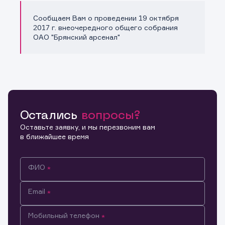
Сообщаем Вам о проведении 19 октября
Копировать ссылку
2017 г. внеочередного общего собрания
ОАО "Брянский арсенал"
Остались
вопросы?
Оставьте заявку, и мы перезвоним вам
в ближайшее время
ФИО
Email
Мобильный телефон