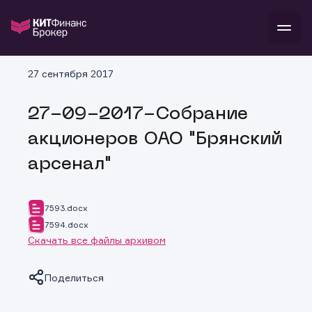
В
27 сентября 2017
Войти
Стать клиентом
Л
27-09-2017-Собрание
В
В
В
инвестиции
акционеров ОАО "Брянский
банкам и компаниям
о компании
арсенал"
поддержка
и
о 
п
тарифы
с 
н
и
г
к
т
7593.docx
ан
ка
н
7594.docx
и
п
ба
Скачать все файлы архивом
м
у
во
до
р
о
д
Поделиться