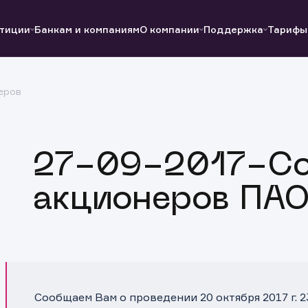
тиции
Банкам и компаниям
О компании
Поддержка
Тарифы
еров
Полезные ссылки
Полезные ссылки
Документы
Документы
QUIK
Вопросы и ответы
Реквизиты
27-09-2017-С
акционеров ПАО
Сообщаем Вам о проведении 20 октября 2017 г. 