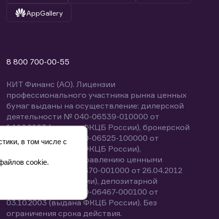
AppGallery
8 800 700-00-55
КИТ Финанс (АО). Лицензии
профессионального участника рынка ценных
бумаг выданы на осуществление: дилерской
деятельности № 040-06539-010000 от
14.10.2003 (выдана ФКЦБ России), брокерской
деятельности № 040-06525-100000 от
тики, в том числе с
14.10.2003 (выдана ФКЦБ России),
деятельности по управлению ценными
файлов cookie.
бумагами № 040-13670-001000 от 26.04.2012
(выдана ФСФР России), депозитарной
деятельности № 040-06467-000100 от
03.10.2003 (выдана ФКЦБ России). Без
ограничения срока действия.