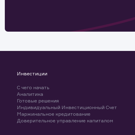
Обр
Обр
Заяв
для 
мате
Спасибо
бума
Ваше об
Спасибо!
ближайш
указ
може
Скачат
Инвестиции
С чего начать
Аналитика
Готовые решения
Индивидуальный Инвестиционный Счет
Маржинальное кредитование
Доверительное управление капиталом