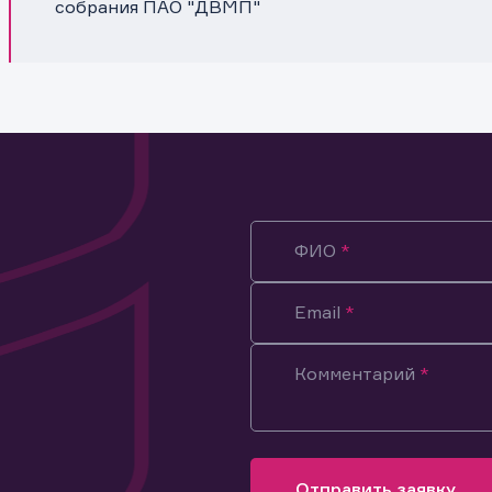
собрания ПАО "ДВМП"
ФИО
Email
Комментарий
ация предназначена только для клиентов, владеющих
ми эмитента.
оящим подтверждаю, что обладаю всеми необходимыми полно
Отправить заявку