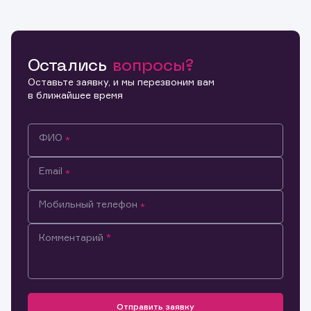
Остались
вопросы?
Оставьте заявку, и мы перезвоним вам
в ближайшее время
ФИО
Email
Мобильный телефон
Комментарий
Информация предназначена только для клиентов,
владеющих активами эмитента.
Настоящим подтверждаю, что обладаю всеми
необходимыми полномочиями для ознакомления с
Заявка на предоставление
Отправить заявку
Обращение в компанию