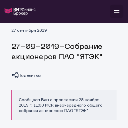
В
27 сентября 2019
Войти
Стать клиентом
Л
27-09-2019-Собрание
В
В
В
инвестиции
акционеров ПАО "ЯТЭК"
банкам и компаниям
о компании
поддержка
и
о 
п
тарифы
Поделиться
с 
н
и
г
к
т
ан
ка
н
и
п
ба
м
у
во
Сообщаем Вам о проведении 28 ноября
Копировать ссылку
до
р
2019 г. 11:00 МСК внеочередного общего
о
д
собрания акционеров ПАО "ЯТЭК"