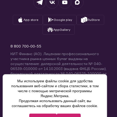
App store
Google play
RuStore
AppGallery
8 800 700-00-55
КИТ Финанс (АО). Лицензии профессионального
участника рынка ценных бумаг выданы на
осуществление: дилерской деятельности № 040-
06539-010000 от 14.10.2003 (выдана ФКЦБ России),
брокерской деятельности № 040-06525-100000 от
14.10.2003 (выдана ФКЦБ России), деятельности по
Мы используем файлы cookie для удобства
управлению ценными бумагами № 040-13670-
пользования веб-сайтом и сбора статистики, в том
001000 от 26.04.2012 (выдана ФСФР России),
числе с помощью метрической программы
депозитарной деятельности № 040-06467-000100
Яндекс.Метрика.
от 03.10.2003 (выдана ФКЦБ России). Без
Продолжая использовать данный сайт, вы
ограничения срока действия.
8 800 700-00-55
соглашаетесь на обработку ваших файлов cookie.
Политика конфиденциальности