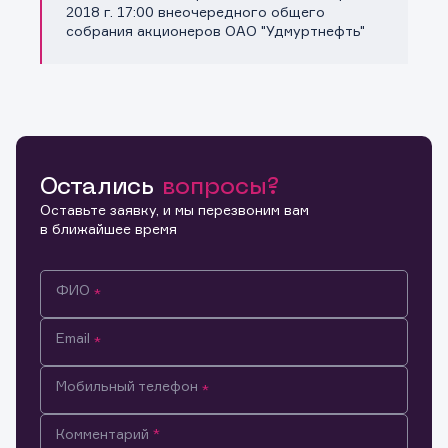
Копировать ссылку
2018 г. 17:00 внеочередного общего
собрания акционеров ОАО "Удмуртнефть"
Остались
вопросы?
Оставьте заявку, и мы перезвоним вам
в ближайшее время
ФИО
Email
Мобильный телефон
Информация предназначена только для клиентов,
Комментарий