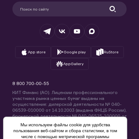
Партнерам
Информация для клиентов
Удостоверяющий центр
Техническая поддержка
Раскрытие обязательной информации
Налогообложение
Депозитарий
База знаний
Вопросы и ответы
App store
Google play
RuStore
AppGallery
8 800 700-00-55
КИТ Финанс (АО). Лицензии профессионального
участника рынка ценных бумаг выданы на
осуществление: дилерской деятельности № 040-
06539-010000 от 14.10.2003 (выдана ФКЦБ России),
брокерской деятельности № 040-06525-100000 от
14.10.2003 (выдана ФКЦБ России), деятельности по
Мы используем файлы cookie для удобства
управлению ценными бумагами № 040-13670-
пользования веб-сайтом и сбора статистики, в том
001000 от 26.04.2012 (выдана ФСФР России),
числе с помощью метрической программы