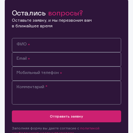
Остались
вопросы?
Копировать ссылку
Оставьте заявку, и мы перезвоним вам
в ближайшее время
ФИО
Email
Мобильный телефон
Комментарий
Информация предназначена только для клиентов,
владеющих активами эмитента.
Отправить заявку
Настоящим подтверждаю, что обладаю всеми
необходимыми полномочиями для ознакомления с
Заявка на предоставление
Обращение в компанию
размещенной на Интернет-ресурсе информацией и
Обращение в компанию
Заполняя форму вы даете согласие с
политикой
информации.
материалами, предназначенными для лиц,
конфиденциальности и правилами