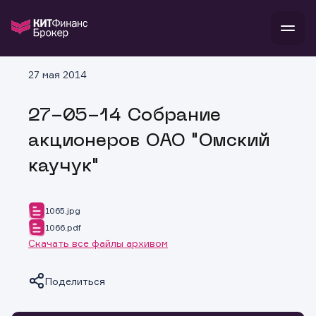
В
27 мая 2014
Войти
Стать клиентом
Л
27-05-14 Собрание
В
В
В
инвестиции
акционеров ОАО "Омский
банкам и компаниям
о компании
каучук"
поддержка
и
о 
п
тарифы
с 
н
и
г
к
т
1065.jpg
ан
ка
н
1066.pdf
и
п
ба
Скачать все файлы архивом
м
у
во
до
р
о
д
Поделиться