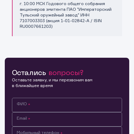
Копировать ссылку
г. 10:00 МСК Годового общего собрания
акционеров эмитента ПАО "Императорский
Тульский оружейный завод" ИНН
7107003303 (акция 1-01-02842-A / ISIN
RU0007661203)
Остались
вопросы?
Оставьте заявку, и мы перезвоним вам
в ближайшее время
ФИО
Email
Мобильный телефон