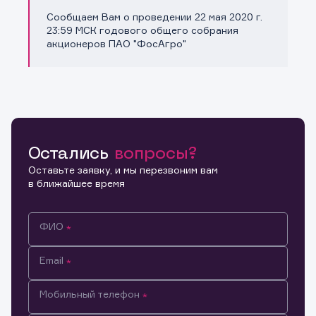
Сообщаем Вам о проведении 22 мая 2020 г.
Копировать ссылку
23:59 МСК годового общего собрания
акционеров ПАО "ФосАгро"
Остались
вопросы?
Оставьте заявку, и мы перезвоним вам
в ближайшее время
ФИО
Email
Мобильный телефон
Информация предназначена только для клиентов,