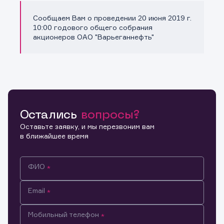
Сообщаем Вам о проведении 20 июня 2019 г.
Копировать ссылку
10:00 годового общего собрания
акционеров ОАО "Варьеганнефть"
Остались
вопросы?
Оставьте заявку, и мы перезвоним вам
в ближайшее время
ФИО
Email
Мобильный телефон