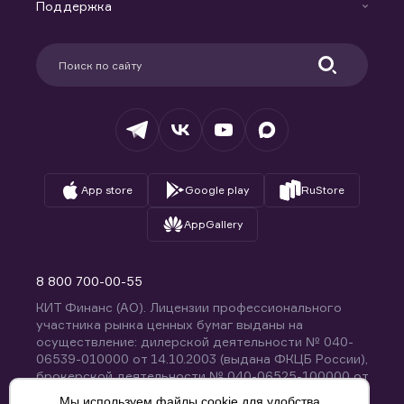
Доверительное управление капиталом
Поддержка
Контакты
Карьера в компании
Поддержка
Партнерам
Информация для клиентов
Удостоверяющий центр
Техническая поддержка
Раскрытие обязательной информации
Налогообложение
Депозитарий
База знаний
Вопросы и ответы
App store
Google play
RuStore
AppGallery
8 800 700-00-55
КИТ Финанс (АО). Лицензии профессионального
участника рынка ценных бумаг выданы на
осуществление: дилерской деятельности № 040-
06539-010000 от 14.10.2003 (выдана ФКЦБ России),
брокерской деятельности № 040-06525-100000 от
14.10.2003 (выдана ФКЦБ России), деятельности по
Мы используем файлы cookie для удобства