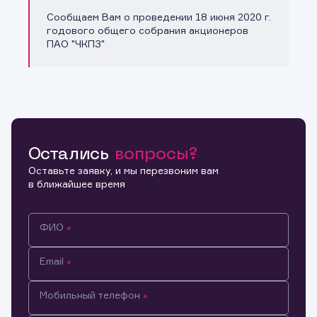
Сообщаем Вам о проведении 18 июня 2020 г.
Копировать ссылку
годового общего собрания акционеров
ПАО "ЧКПЗ"
Остались
вопросы?
Оставьте заявку, и мы перезвоним вам
в ближайшее время
ФИО
Email
Мобильный телефон
Информация предназначена только для клиентов,