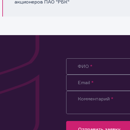
акционеров ПАО "РБК"
ФИО
Email
Комментарий
ация предназначена только для клиентов, владеющих
ми эмитента.
оящим подтверждаю, что обладаю всеми необходимыми полно
Отправить заявку