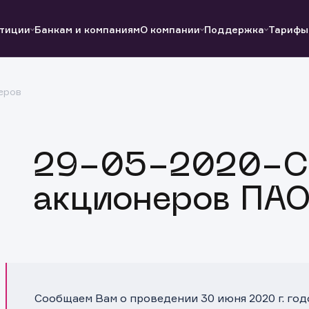
тиции
Банкам и компаниям
О компании
Поддержка
Тарифы
еров
Полезные ссылки
Полезные ссылки
Документы
Документы
QUIK
Вопросы и ответы
Реквизиты
29-05-2020-С
акционеров ПАО
Сообщаем Вам о проведении 30 июня 2020 г. го