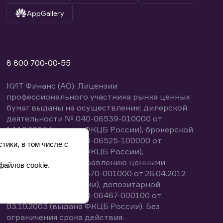
AppGallery
8 800 700-00-55
КИТ Финанс (АО). Лицензии
профессионального участника рынка ценных
бумаг выданы на осуществление: дилерской
деятельности № 040-06539-010000 от
14.10.2003 (выдана ФКЦБ России), брокерской
деятельности № 040-06525-100000 от
тики, в том числе с
14.10.2003 (выдана ФКЦБ России),
деятельности по управлению ценными
файлов cookie.
бумагами № 040-13670-001000 от 26.04.2012
(выдана ФСФР России), депозитарной
деятельности № 040-06467-000100 от
03.10.2003 (выдана ФКЦБ России). Без
ограничения срока действия.