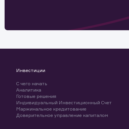
Обр
Обр
Заяв
для 
мате
Спасибо
бума
Ваше об
Спасибо!
ближайш
указ
може
Скачат
Инвестиции
С чего начать
Аналитика
Готовые решения
Индивидуальный Инвестиционный Счет
Маржинальное кредитование
Доверительное управление капиталом