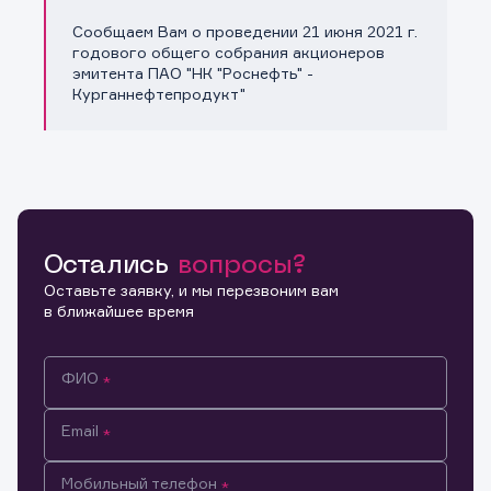
Сообщаем Вам о проведении 21 июня 2021 г.
Копировать ссылку
годового общего собрания акционеров
эмитента ПАО "НК "Роснефть" -
Курганнефтепродукт"
Остались
вопросы?
Оставьте заявку, и мы перезвоним вам
в ближайшее время
ФИО
Email
Мобильный телефон