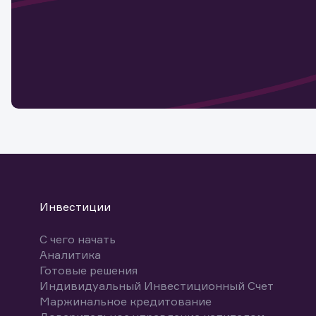
Наст
Обр
Обр
Заяв
для 
мате
Спасибо
бума
Ваше об
Спасибо!
ближайш
указ
може
Скачат
Инвестиции
С чего начать
Аналитика
Готовые решения
Индивидуальный Инвестиционный Счет
Маржинальное кредитование