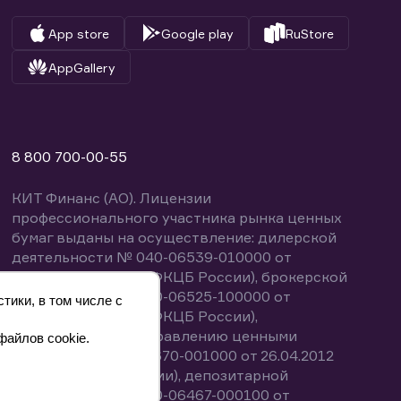
App store
Google play
RuStore
AppGallery
8 800 700-00-55
КИТ Финанс (АО). Лицензии
профессионального участника рынка ценных
бумаг выданы на осуществление: дилерской
деятельности № 040-06539-010000 от
14.10.2003 (выдана ФКЦБ России), брокерской
деятельности № 040-06525-100000 от
тики, в том числе с
14.10.2003 (выдана ФКЦБ России),
деятельности по управлению ценными
файлов cookie.
бумагами № 040-13670-001000 от 26.04.2012
(выдана ФСФР России), депозитарной
деятельности № 040-06467-000100 от