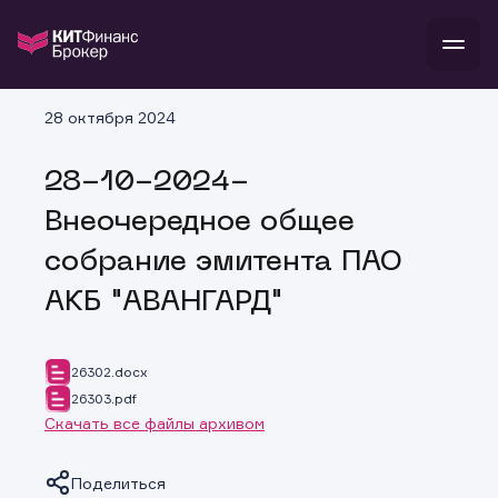
В
28 октября 2024
Войти
Стать клиентом
Л
28-10-2024-
В
В
В
инвестиции
Внеочередное общее
банкам и компаниям
о компании
собрание эмитента ПАО
поддержка
и
о 
п
тарифы
АКБ "АВАНГАРД"
с 
н
и
г
к
т
ан
ка
н
и
п
ба
26302.docx
м
у
во
26303.pdf
до
р
Скачать все файлы архивом
о
д
Поделиться