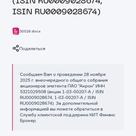
(ISIN RU0009028674,
ISIN RU0009028674)
30018.docx
Поделиться
Сообщаем Вам о проведении 28 ноября
Копировать ссылку
2025 г. внеочередного общего собрания
акционеров эмитента ПАО "Акрон" ИНН
5321029508 (акции 1-03-00207-A / ISIN
RU0009028674, 1-03-00207-A / ISIN
RU0009028674). За дополнительной
информацией вы можете обратиться в
Службу клиентской поддержки КИТ Финанс
Брокер.