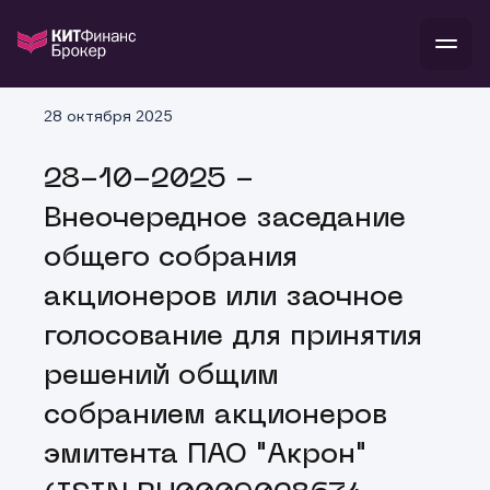
В
28 октября 2025
Войти
Стать клиентом
Л
28-10-2025 -
В
В
В
инвестиции
Внеочередное заседание
банкам и компаниям
о компании
общего собрания
поддержка
и
о 
п
тарифы
акционеров или заочное
с 
н
и
г
к
т
голосование для принятия
ан
ка
н
и
п
ба
решений общим
м
у
во
до
р
собранием акционеров
о
д
эмитента ПАО "Акрон"