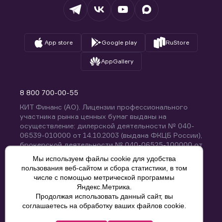
Вопросы и ответы
App store
Google play
RuStore
AppGallery
8 800 700-00-55
КИТ Финанс (АО). Лицензии профессионального
участника рынка ценных бумаг выданы на
осуществление: дилерской деятельности № 040-
06539-010000 от 14.10.2003 (выдана ФКЦБ России),
брокерской деятельности № 040-06525-100000 от
14.10.2003 (выдана ФКЦБ России), деятельности по
Мы используем файлы cookie для удобства
управлению ценными бумагами № 040-13670-
пользования веб-сайтом и сбора статистики, в том
001000 от 26.04.2012 (выдана ФСФР России),
числе с помощью метрической программы
депозитарной деятельности № 040-06467-000100
Яндекс.Метрика.
от 03.10.2003 (выдана ФКЦБ России). Без
Продолжая использовать данный сайт, вы
ограничения срока действия.
8 800 700-00-55
соглашаетесь на обработку ваших файлов cookie.
Политика конфиденциальности