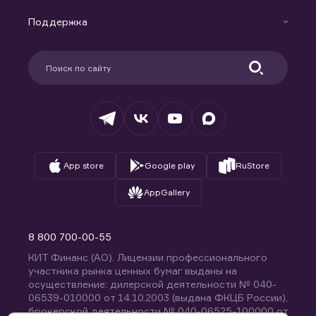
Маржинальное кредитование
Новости
Доверительное управление капиталом
Поддержка
Контакты
Карьера в компании
Поддержка
Партнерам
Информация для клиентов
Удостоверяющий центр
Техническая поддержка
Раскрытие обязательной информации
Налогообложение
Депозитарий
База знаний
Вопросы и ответы
App store
Google play
RuStore
AppGallery
8 800 700-00-55
КИТ Финанс (АО). Лицензии профессионального
участника рынка ценных бумаг выданы на
осуществление: дилерской деятельности № 040-
06539-010000 от 14.10.2003 (выдана ФКЦБ России),
брокерской деятельности № 040-06525-100000 от