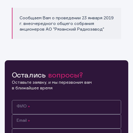
Сообщаем Вам о проведении 23 января 2019
Копировать ссылку
г. внеочередного общего собрания
акционеров АО "Рязанский Радиозавод"
Остались
вопросы?
Оставьте заявку, и мы перезвоним вам
в ближайшее время
ФИО
Email