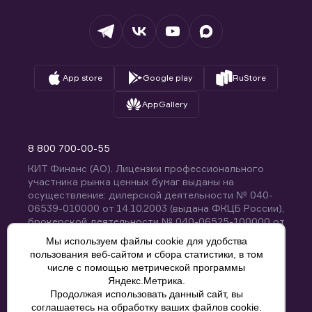
Депозитарий
База знаний
Вопросы и ответы
App store
Google play
RuStore
AppGallery
8 800 700-00-55
КИТ Финанс (АО). Лицензии профессионального
участника рынка ценных бумаг выданы на
осуществление: дилерской деятельности № 040-
06539-010000 от 14.10.2003 (выдана ФКЦБ России),
брокерской деятельности № 040-06525-100000 от
14.10.2003 (выдана ФКЦБ России), деятельности по
Мы используем файлы cookie для удобства
управлению ценными бумагами № 040-13670-
пользования веб-сайтом и сбора статистики, в том
001000 от 26.04.2012 (выдана ФСФР России),
числе с помощью метрической программы
депозитарной деятельности № 040-06467-000100
Яндекс.Метрика.
от 03.10.2003 (выдана ФКЦБ России). Без
Продолжая использовать данный сайт, вы
ограничения срока действия.
8 800 700-00-55
соглашаетесь на обработку ваших файлов cookie.