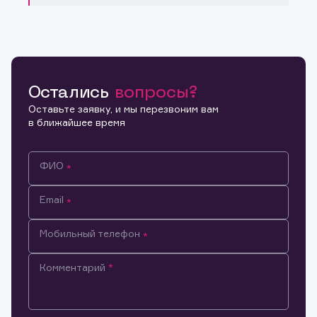
Остались
вопросы?
Оставьте заявку, и мы перезвоним вам
в ближайшее время
ФИО
Email
Мобильный телефон
Комментарий
Информация предназначена только для клиентов,
владеющих активами эмитента.
Настоящим подтверждаю, что обладаю всеми