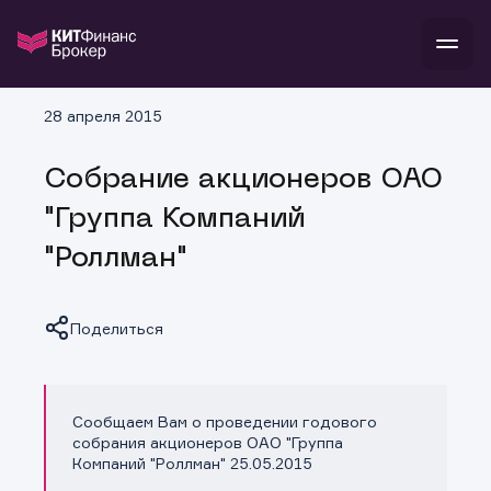
В
28 апреля 2015
Войти
Стать клиентом
Л
Собрание акционеров ОАО
В
В
В
инвестиции
"Группа Компаний
банкам и компаниям
о компании
"Роллман"
поддержка
и
о 
п
тарифы
с 
н
и
г
к
т
Поделиться
ан
ка
н
и
п
ба
м
у
во
до
р
Сообщаем Вам о проведении годового
о
д
Копировать ссылку
собрания акционеров ОАО "Группа
Компаний "Роллман" 25.05.2015