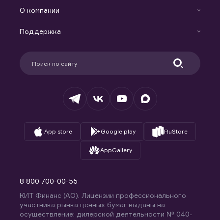
Готовые решения
Индивидуальный Инвестиционный Счет
О компании
Маржинальное кредитование
Новости
Доверительное управление капиталом
Поддержка
Контакты
Карьера в компании
Поддержка
Партнерам
Информация для клиентов
Удостоверяющий центр
Техническая поддержка
Раскрытие обязательной информации
Налогообложение
Депозитарий
База знаний
Вопросы и ответы
App store
Google play
RuStore
AppGallery
8 800 700-00-55
КИТ Финанс (АО). Лицензии профессионального
участника рынка ценных бумаг выданы на
осуществление: дилерской деятельности № 040-