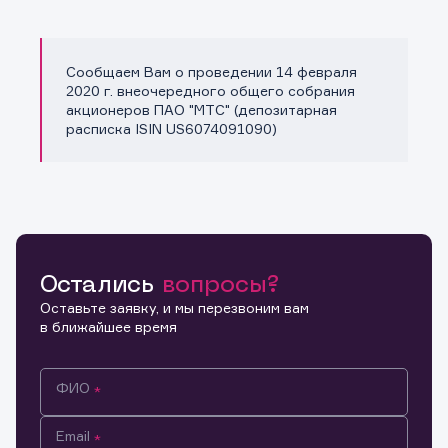
Сообщаем Вам о проведении 14 февраля
Копировать ссылку
2020 г. внеочередного общего собрания
акционеров ПАО "МТС" (депозитарная
расписка ISIN US6074091090)
Остались
вопросы?
Оставьте заявку, и мы перезвоним вам
в ближайшее время
ФИО
Email