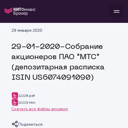
В
29 января 2020
Войти
Стать клиентом
Л
29-01-2020-Собрание
В
В
В
инвестиции
акционеров ПАО "МТС"
банкам и компаниям
о компании
(депозитарная расписка
поддержка
и
о 
п
тарифы
ISIN US6074091090)
с 
н
и
г
к
т
ан
ка
н
и
п
ба
12228.pdf
м
у
во
12229.htm
до
р
Скачать все файлы архивом
о
д
Поделиться