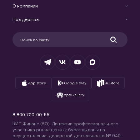
Индивидуальный Инвестиционный Счет
О компании
Маржинальное кредитование
Новости
Доверительное управление капиталом
Поддержка
Контакты
Карьера в компании
Поддержка
Партнерам
Информация для клиентов
Удостоверяющий центр
Техническая поддержка
Раскрытие обязательной информации
Налогообложение
Депозитарий
База знаний
Вопросы и ответы
App store
Google play
RuStore
AppGallery
8 800 700-00-55
КИТ Финанс (АО). Лицензии профессионального
участника рынка ценных бумаг выданы на
осуществление: дилерской деятельности № 040-