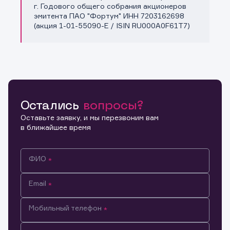
Копировать ссылку
г. Годового общего собрания акционеров
эмитента ПАО "Фортум" ИНН 7203162698
(акция 1-01-55090-E / ISIN RU000A0F61T7)
Остались
вопросы?
Оставьте заявку, и мы перезвоним вам
в ближайшее время
ФИО
Email
Мобильный телефон
Информация предназначена только для клиентов,