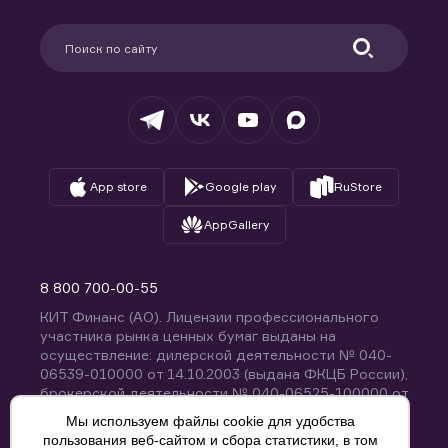
Карьера в компании
Поддержка
Партнерам
Информация для клиентов
Удостоверяющий центр
Техническая поддержка
Раскрытие обязательной информации
Налогообложение
Депозитарий
База знаний
Вопросы и ответы
App store
Google play
RuStore
AppGallery
8 800 700-00-55
КИТ Финанс (АО). Лицензии профессионального
участника рынка ценных бумаг выданы на
осуществление: дилерской деятельности № 040-
06539-010000 от 14.10.2003 (выдана ФКЦБ России),
брокерской деятельности № 040-06525-100000 от
14.10.2003 (выдана ФКЦБ России), деятельности по
Мы используем файлы cookie для удобства
управлению ценными бумагами № 040-13670-
пользования веб-сайтом и сбора статистики, в том