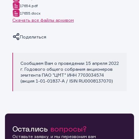
17654.pdf
17655.docx
Скачать все файлы архивом
Поделиться
Сообщаем Вам о проведении 15 апреля 2022
Копировать ссылку
г. Годового общего собрания акционеров
эмитента ПАО "ЦМТ" ИНН 7703034574
(акция 1-01-01837-A / ISIN RU0008137070)
Остались
вопросы?
Оставьте заявку, и мы перезвоним вам