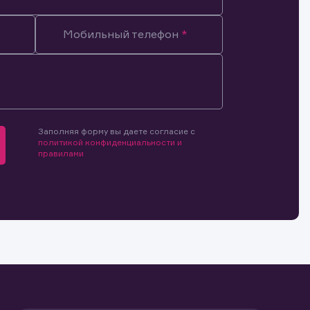
Мобильный телефон
мочиями
и.
й и
о ценным
ранение
Заполняя форму вы даете согласие с
и.
политикой конфиденциальности и
правилами