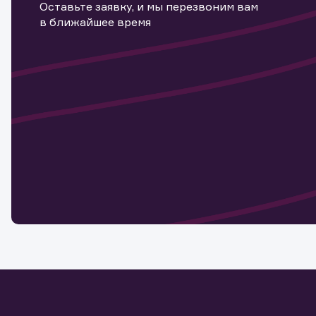
Оставьте заявку, и мы перезвоним вам
в ближайшее время
Информ
актива
Наст
Обр
Обр
Заяв
для 
мате
Спасибо
бума
Ваше об
Спасибо!
ближайш
указ
може
Скачат