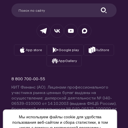
Партнерам
Информация для клиентов
Удостоверяющий центр
Техническая поддержка
Раскрытие обязательной информации
Налогообложение
Депозитарий
База знаний
Вопросы и ответы
App store
Google play
RuStore
AppGallery
8 800 700-00-55
КИТ Финанс (АО). Лицензии профессионального
участника рынка ценных бумаг выданы на
осуществление: дилерской деятельности № 040-
06539-010000 от 14.10.2003 (выдана ФКЦБ России),
брокерской деятельности № 040-06525-100000 от
14.10.2003 (выдана ФКЦБ России), деятельности по
Мы используем файлы cookie для удобства
управлению ценными бумагами № 040-13670-
пользования веб-сайтом и сбора статистики, в том
001000 от 26.04.2012 (выдана ФСФР России),
числе с помощью метрической программы