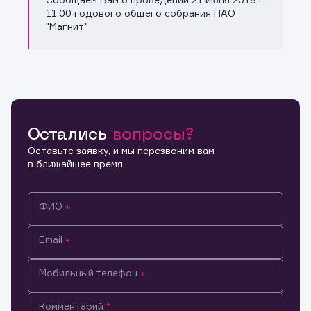
Копировать ссылку
11:00 годового общего собрания ПАО
"Магнит"
Остались
вопросы?
Оставьте заявку, и мы перезвоним вам
в ближайшее время
ФИО
Email
Мобильный телефон
Информация предназначена только для клиентов,
Комментарий