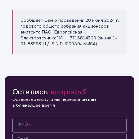
Сообщаем Вам о проведении 28 июня 2024 г.
Копировать ссылку
годового общего собрания акционеров
эмитента ПАО "Европейская
Электротехника" ИНН 7716814300 (акция 1-
01-83993-H / ISIN RU000A0JWW54)
Остались
вопросы?
Оставьте заявку, и мы перезвоним вам
в ближайшее время
ФИО
Email