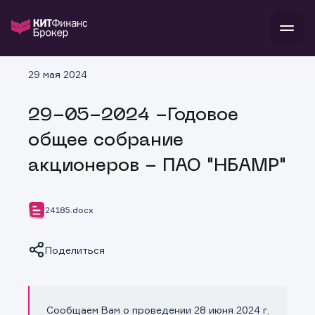
В
29 мая 2024
Войти
Стать клиентом
Л
29-05-2024 -Годовое
В
В
В
инвестиции
общее собрание
банкам и компаниям
о компании
акционеров - ПАО "НБАМР"
поддержка
и
о 
п
тарифы
с 
н
и
г
к
т
24185.docx
ан
ка
н
и
п
ба
м
у
во
Поделиться
до
р
о
д
Сообщаем Вам о проведении 28 июня 2024 г.