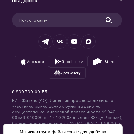
Поддержка
Контакты
Карьера в компании
Поддержка
Партнерам
Информация для клиентов
Удостоверяющий центр
Техническая поддержка
Раскрытие обязательной информации
Налогообложение
Депозитарий
База знаний
Вопросы и ответы
App store
Google play
RuStore
AppGallery
8 800 700-00-55
КИТ Финанс (АО). Лицензии профессионального
участника рынка ценных бумаг выданы на
осуществление: дилерской деятельности № 040-
06539-010000 от 14.10.2003 (выдана ФКЦБ России),
брокерской деятельности № 040-06525-100000 от
14.10.2003 (выдана ФКЦБ России), деятельности по
Мы используем файлы cookie для удобства