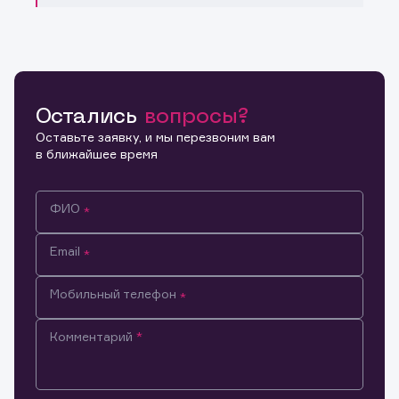
Остались
вопросы?
Оставьте заявку, и мы перезвоним вам
в ближайшее время
ФИО
Email
Мобильный телефон
Комментарий
Информация предназначена только для клиентов,
владеющих активами эмитента.
Настоящим подтверждаю, что обладаю всеми