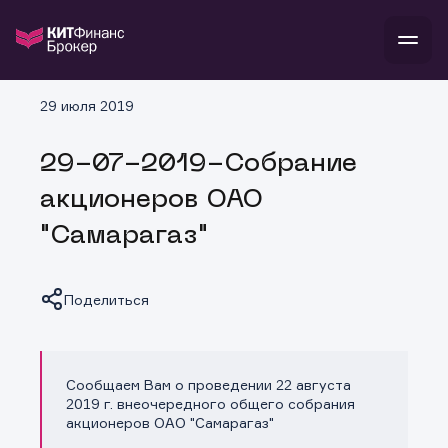
В
29 июля 2019
Войти
Стать клиентом
Л
29-07-2019-Собрание
В
В
В
инвестиции
акционеров ОАО
банкам и компаниям
о компании
"Самарагаз"
поддержка
и
о 
п
тарифы
с 
н
и
г
к
т
Поделиться
ан
ка
н
и
п
ба
м
у
во
до
р
Сообщаем Вам о проведении 22 августа
о
д
Копировать ссылку
2019 г. внеочередного общего собрания
акционеров ОАО "Самарагаз"