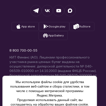
Депозитарий
База знаний
Вопросы и ответы
App store
Google play
RuStore
AppGallery
8 800 700-00-55
КИТ Финанс (АО). Лицензии профессионального
участника рынка ценных бумаг выданы на
осуществление: дилерской деятельности № 040-
06539-010000 от 14.10.2003 (выдана ФКЦБ России),
брокерской деятельности № 040-06525-100000 от
14.10.2003 (выдана ФКЦБ России), деятельности по
Мы используем файлы cookie для удобства
управлению ценными бумагами № 040-13670-
пользования веб-сайтом и сбора статистики, в том
001000 от 26.04.2012 (выдана ФСФР России),
числе с помощью метрической программы
депозитарной деятельности № 040-06467-000100
Яндекс.Метрика.
от 03.10.2003 (выдана ФКЦБ России). Без
Продолжая использовать данный сайт, вы
ограничения срока действия.
8 800 700-00-55
соглашаетесь на обработку ваших файлов cookie.