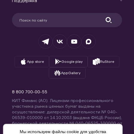
Поддержка
Контакты
Карьера в компании
Поддержка
Партнерам
Информация для клиентов
Удостоверяющий центр
Техническая поддержка
Раскрытие обязательной информации
Налогообложение
Депозитарий
База знаний
Вопросы и ответы
App store
Google play
RuStore
AppGallery
8 800 700-00-55
КИТ Финанс (АО). Лицензии профессионального
участника рынка ценных бумаг выданы на
осуществление: дилерской деятельности № 040-
06539-010000 от 14.10.2003 (выдана ФКЦБ России),
брокерской деятельности № 040-06525-100000 от
14.10.2003 (выдана ФКЦБ России), деятельности по
Мы используем файлы cookie для удобства