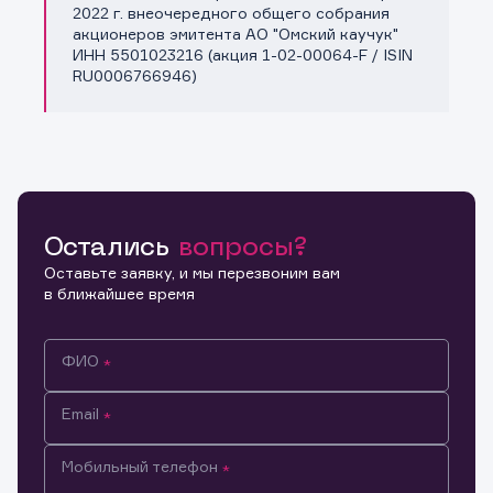
Копировать ссылку
2022 г. внеочередного общего собрания
акционеров эмитента АО "Омский каучук"
ИНН 5501023216 (акция 1-02-00064-F / ISIN
RU0006766946)
Остались
вопросы?
Оставьте заявку, и мы перезвоним вам
в ближайшее время
ФИО
Email
Мобильный телефон