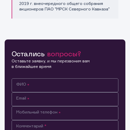
Копировать ссылку
2019 г. внеочередного общего собрания
акционеров ПАО "МРСК Северного Кавказа"
Остались
вопросы?
Оставьте заявку, и мы перезвоним вам
в ближайшее время
ФИО
Email
Мобильный телефон
Информация предназначена только для клиентов,
Комментарий