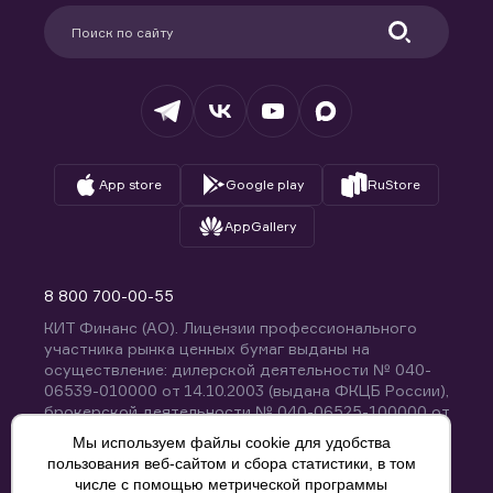
Партнерам
Информация для клиентов
Удостоверяющий центр
Техническая поддержка
Раскрытие обязательной информации
Налогообложение
Депозитарий
База знаний
Вопросы и ответы
App store
Google play
RuStore
AppGallery
8 800 700-00-55
КИТ Финанс (АО). Лицензии профессионального
участника рынка ценных бумаг выданы на
осуществление: дилерской деятельности № 040-
06539-010000 от 14.10.2003 (выдана ФКЦБ России),
брокерской деятельности № 040-06525-100000 от
14.10.2003 (выдана ФКЦБ России), деятельности по
Мы используем файлы cookie для удобства
управлению ценными бумагами № 040-13670-
пользования веб-сайтом и сбора статистики, в том
001000 от 26.04.2012 (выдана ФСФР России),
числе с помощью метрической программы