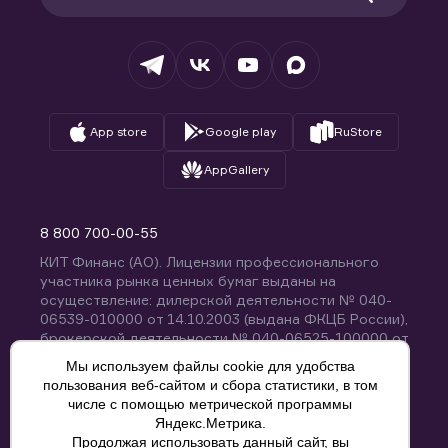
Раскрытие обязательной информации
Налогообложение
Депозитарий
База знаний
Вопросы и ответы
App store
Google play
RuStore
AppGallery
8 800 700-00-55
КИТ Финанс (АО). Лицензии профессионального
участника рынка ценных бумаг выданы на
осуществление: дилерской деятельности № 040-
06539-010000 от 14.10.2003 (выдана ФКЦБ России),
брокерской деятельности № 040-06525-100000 от
14.10.2003 (выдана ФКЦБ России), деятельности по
Мы используем файлы cookie для удобства
управлению ценными бумагами № 040-13670-
пользования веб-сайтом и сбора статистики, в том
001000 от 26.04.2012 (выдана ФСФР России),
числе с помощью метрической программы
депозитарной деятельности № 040-06467-000100
Яндекс.Метрика.
от 03.10.2003 (выдана ФКЦБ России). Без
Продолжая использовать данный сайт, вы