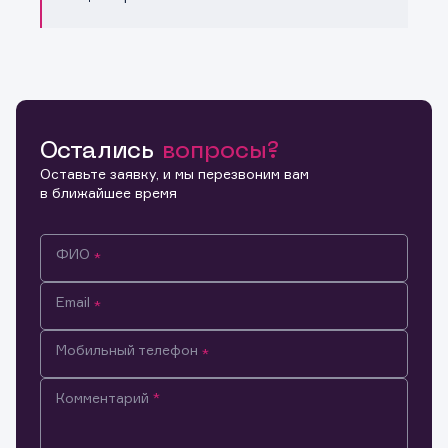
Остались
вопросы?
Оставьте заявку, и мы перезвоним вам
в ближайшее время
ФИО
Email
Мобильный телефон
Комментарий
Информация предназначена только для клиентов,
владеющих активами эмитента.
Настоящим подтверждаю, что обладаю всеми