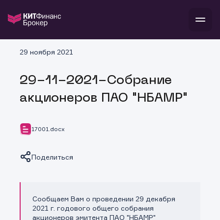
В
29 ноября 2021
Войти
Стать клиентом
Л
29-11-2021-Собрание
В
В
В
инвестиции
акционеров ПАО "НБАМР"
банкам и компаниям
о компании
поддержка
и
о 
п
тарифы
17001.docx
с 
н
и
г
к
т
ан
ка
н
Поделиться
и
п
ба
м
у
во
до
р
о
д
Сообщаем Вам о проведении 29 декабря
Копировать ссылку
2021 г. годового общего собрания
акционеров эмитента ПАО "НБАМР"