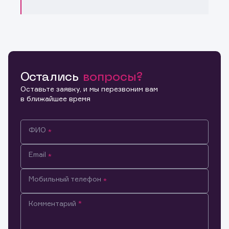
Остались
вопросы?
Оставьте заявку, и мы перезвоним вам
в ближайшее время
ФИО
Email
Мобильный телефон
Комментарий
Информация предназначена только для клиентов,
владеющих активами эмитента.
Настоящим подтверждаю, что обладаю всеми