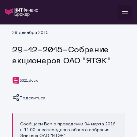
В
29 декабря 2015
Войти
Стать клиентом
Л
29-12-2015-Собрание
В
В
В
инвестиции
акционеров ОАО "ЯТЭК"
банкам и компаниям
о компании
поддержка
и
о 
п
тарифы
3321.docx
с 
н
и
г
к
т
ан
ка
н
Поделиться
и
п
ба
м
у
во
до
р
о
д
Сообщаем Вам о проведении 04 марта 2016
Копировать ссылку
г. 11:00 внеочередного общего собрания
Эмитена ОАО "ЯТЭК"