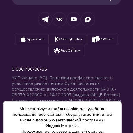
Раскрытие обязательной информации
Налогообложение
Депозитарий
База знаний
Вопросы и ответы
App store
Google play
RuStore
AppGallery
8 800 700-00-55
КИТ Финанс (АО). Лицензии профессионального
участника рынка ценных бумаг выданы на
осуществление: дилерской деятельности № 040-
06539-010000 от 14.10.2003 (выдана ФКЦБ России),
брокерской деятельности № 040-06525-100000 от
14.10.2003 (выдана ФКЦБ России), деятельности по
Мы используем файлы cookie для удобства
управлению ценными бумагами № 040-13670-
пользования веб-сайтом и сбора статистики, в том
001000 от 26.04.2012 (выдана ФСФР России),
числе с помощью метрической программы
депозитарной деятельности № 040-06467-000100
Яндекс.Метрика.
от 03.10.2003 (выдана ФКЦБ России). Без
Продолжая использовать данный сайт, вы