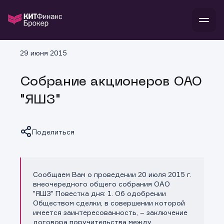
В
29 июня 2015
Войти
Стать клиентом
Л
Собрание акционеров ОАО
В
В
В
инвестиции
"ЯШЗ"
банкам и компаниям
о компании
поддержка
и
о 
п
тарифы
Поделиться
с 
н
и
г
к
т
ан
ка
н
и
п
ба
м
у
во
Сообщаем Вам о проведении 20 июля 2015 г.
Копировать ссылку
до
р
внеочередного общего собрания ОАО
о
д
"ЯШЗ" Повестка дня: 1. Об одобрении
Обществом сделки, в совершении которой
имеется заинтересованность, – заключение
договора поручительства между