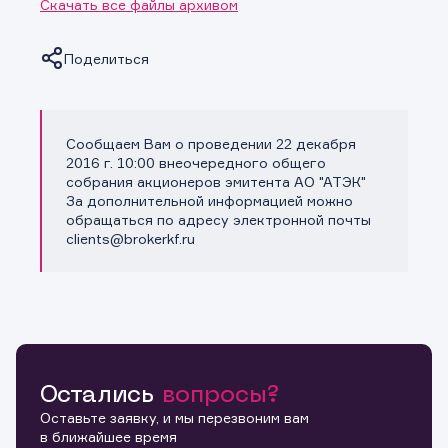
Скачать все файлы архивом
Поделиться
Сообщаем Вам о проведении 22 декабря
Копировать ссылку
2016 г. 10:00 внеочередного общего
собрания акционеров эмитента АО "АТЭК"
За дополнительной информацией можно
обращаться по адресу электронной почты
clients@brokerkf.ru
Остались
вопросы?
Оставьте заявку, и мы перезвоним вам
в ближайшее время