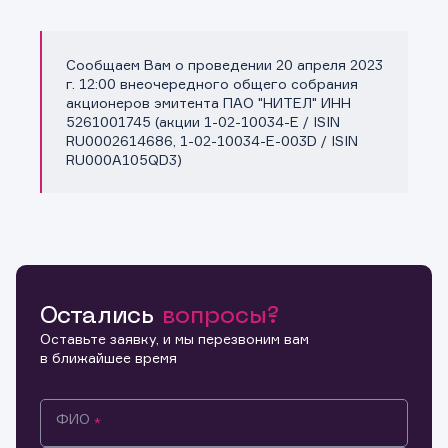
Сообщаем Вам о проведении 20 апреля 2023
Копировать ссылку
г. 12:00 внеочередного общего собрания
акционеров эмитента ПАО "НИТЕЛ" ИНН
5261001745 (акции 1-02-10034-E / ISIN
RU0002614686, 1-02-10034-E-003D / ISIN
RU000A105QD3)
Остались
вопросы?
Оставьте заявку, и мы перезвоним вам
в ближайшее время
ФИО