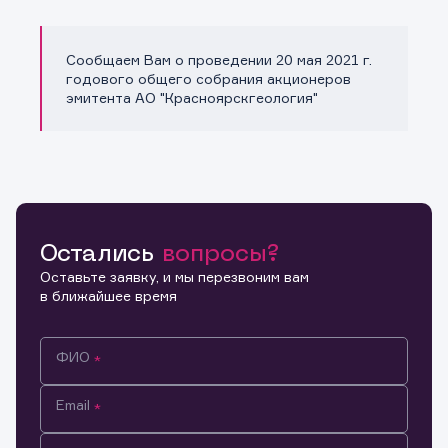
Сообщаем Вам о проведении 20 мая 2021 г.
Копировать ссылку
годового общего собрания акционеров
эмитента АО "Красноярскгеология"
Остались
вопросы?
Оставьте заявку, и мы перезвоним вам
в ближайшее время
ФИО
Email