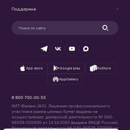
Маржинальное кредитование
Новости
Доверительное управление капиталом
Поддержка
Контакты
Карьера в компании
Поддержка
Партнерам
Информация для клиентов
Удостоверяющий центр
Техническая поддержка
Раскрытие обязательной информации
Налогообложение
Депозитарий
База знаний
Вопросы и ответы
App store
Google play
RuStore
AppGallery
8 800 700-00-55
КИТ Финанс (АО). Лицензии профессионального
участника рынка ценных бумаг выданы на
осуществление: дилерской деятельности № 040-
06539-010000 от 14.10.2003 (выдана ФКЦБ России),
брокерской деятельности № 040-06525-100000 от