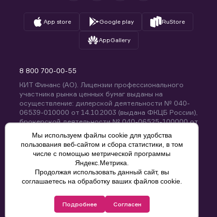
App store
Google play
RuStore
AppGallery
8 800 700-00-55
КИТ Финанс (АО). Лицензии профессионального
участника рынка ценных бумаг выданы на
осуществление: дилерской деятельности № 040-
06539-010000 от 14.10.2003 (выдана ФКЦБ России),
брокерской деятельности № 040-06525-100000 от
14.10.2003 (выдана ФКЦБ России), деятельности по
Мы используем файлы cookie для удобства
управлению ценными бумагами № 040-13670-
пользования веб-сайтом и сбора статистики, в том
001000 от 26.04.2012 (выдана ФСФР России),
числе с помощью метрической программы
депозитарной деятельности № 040-06467-000100
Яндекс.Метрика.
от 03.10.2003 (выдана ФКЦБ России). Без
Продолжая использовать данный сайт, вы
ограничения срока действия.
8 800 700-00-55
соглашаетесь на обработку ваших файлов cookie.
Политика конфиденциальности
Подробнее
Согласен
© КИТ Финанс (АО), 2000-2025