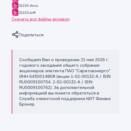
31219.docx
31220.pdf
Скачать все файлы архивом
Поделиться
Сообщаем Вам о проведении 21 мая 2026 г.
Копировать ссылку
годового заседания общего собрания
акционеров эмитента ПАО "Саратовэнерго"
ИНН 6450014808 (акции 1-02-00132-A / ISIN
RU0009100754, 2-02-00132-A / ISIN
RU0009100762). За дополнительной
информацией вы можете обратиться в
Службу клиентской поддержки КИТ Финанс
Брокер.