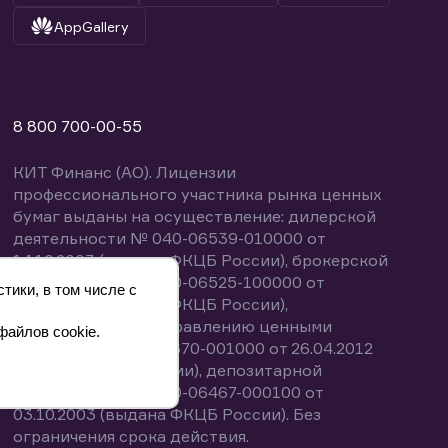
AppGallery
8 800 700-00-55
КИТ Финанс (АО). Лицензии
профессионального участника рынка ценных
бумаг выданы на осуществление: дилерской
деятельности № 040-06539-010000 от
14.10.2003 (выдана ФКЦБ России), брокерской
деятельности № 040-06525-100000 от
тики, в том числе с
14.10.2003 (выдана ФКЦБ России),
деятельности по управлению ценными
файлов cookie.
бумагами № 040-13670-001000 от 26.04.2012
(выдана ФСФР России), депозитарной
деятельности № 040-06467-000100 от
03.10.2003 (выдана ФКЦБ России). Без
ограничения срока действия.