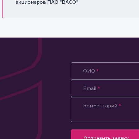
акционеров ПАО "ВАСО"
ФИО
Email
Комментарий
ация предназначена только для клиентов, владеющих
ми эмитента.
оящим подтверждаю, что обладаю всеми необходимыми полно
Отправить заявку