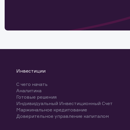
Обр
Обр
Заяв
для 
мате
Спасибо
бума
Ваше об
Спасибо!
ближайш
указ
може
Скачат
Инвестиции
С чего начать
Аналитика
Готовые решения
Индивидуальный Инвестиционный Счет
Маржинальное кредитование
Доверительное управление капиталом