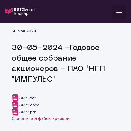
В
30 мая 2024
Войти
Стать клиентом
Л
30-05-2024 -Годовое
В
В
В
инвестиции
общее собрание
банкам и компаниям
о компании
акционеров - ПАО "НПП
поддержка
и
о 
п
тарифы
"ИМПУЛЬС"
с 
н
и
г
к
т
ан
ка
н
и
п
ба
24371.pdf
м
у
во
24372.docx
до
р
24373.pdf
о
д
Скачать все файлы архивом