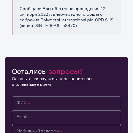
Сообщаем Вам об отмене проведения 12
Копировать ссылку
октября 2022 г. внеочередного общего
собрания Polymetal International plc_ORD SHS
(акция ISIN JE00B6T5S470)
Остались
вопросы?
Оставьте заявку, и мы перезвоним вам
в ближайшее время
ФИО
Email
Мобильный телефон