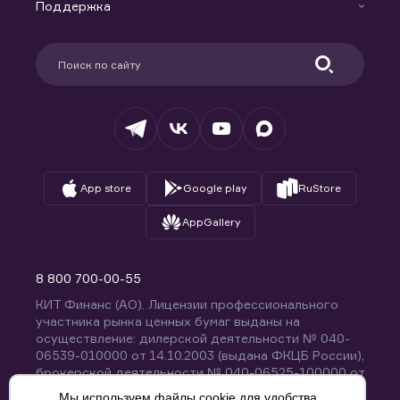
Доверительное управление капиталом
Поддержка
Контакты
Карьера в компании
Поддержка
Партнерам
Информация для клиентов
Удостоверяющий центр
Техническая поддержка
Раскрытие обязательной информации
Налогообложение
Депозитарий
База знаний
Вопросы и ответы
App store
Google play
RuStore
AppGallery
8 800 700-00-55
КИТ Финанс (АО). Лицензии профессионального
участника рынка ценных бумаг выданы на
осуществление: дилерской деятельности № 040-
06539-010000 от 14.10.2003 (выдана ФКЦБ России),
брокерской деятельности № 040-06525-100000 от
14.10.2003 (выдана ФКЦБ России), деятельности по
Мы используем файлы cookie для удобства