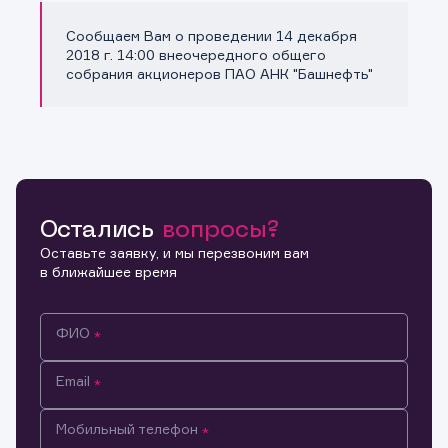
Сообщаем Вам о проведении 14 декабря
Копировать ссылку
2018 г. 14:00 внеочередного общего
собрания акционеров ПАО АНК "Башнефть"
Остались
вопросы?
Оставьте заявку, и мы перезвоним вам
в ближайшее время
ФИО
Email
Мобильный телефон