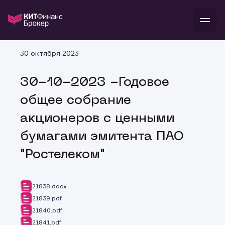
В
30 октября 2023
Войти
Стать клиентом
Л
30-10-2023 -Годовое
В
В
В
инвестиции
общее собрание
банкам и компаниям
о компании
акционеров с ценными
поддержка
и
о 
п
тарифы
бумагами эмитента ПАО
с 
н
и
г
к
т
"Ростелеком"
ан
ка
н
и
п
ба
м
у
во
до
р
21838.docx
о
д
21839.pdf
21840.pdf
21841.pdf