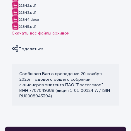
21842.pdf
21843.pdf
21844.docx
21845.pdf
Скачать все файлы архивом
Поделиться
Сообщаем Вам о проведении 20 ноября
Копировать ссылку
2023г. годового общего собрания
акционеров эмитента ПАО "Ростелеком"
ИНН 7707049388 (акция 1-01-00124-A / ISIN
RU0008943394)