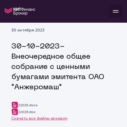
В
30 октября 2023
Войти
Стать клиентом
Л
30-10-2023-
В
В
В
инвестиции
Внеочередное общее
банкам и компаниям
о компании
собрание с ценными
поддержка
и
о 
п
тарифы
бумагами эмитента ОАО
с 
н
и
г
к
т
"Анжеромаш"
ан
ка
н
и
п
ба
м
у
во
до
р
22025.docx
о
д
22026.doc
Скачать все файлы архивом