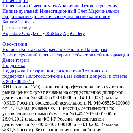
Инвестиции
Инвестиции
С чего начать
Аналитика
Готовые решения
Индивидуальный Инвестиционный Счет
Маржинальное
кредитование
Доверительное управление капиталом
Банкам
Тарифы
App store
Google play
RuStore
AppGallery
О компании
Новости
Контакты
Карьера в компании
Партнерам
Удостоверяющий центр
Раскрытие обязательной информации
Депозитарий
Поддержка
Поддержка
Информация для клиентов
Техническая
поддержка
Налогообложение
База знаний
Вопросы и ответы
8 800 700-00-55
КИТ Финанс (АО). Лицензии профессионального участника
рынка ценных бумаг выданы на осуществление: дилерской
деятельности № 040-06539-010000 от 14.10.2003 (выдана
ФКЦБ России), брокерской деятельности № 040-06525-100000
от 14.10.2003 (выдана ФКЦБ России), деятельности по
управлению ценными бумагами № 040-13670-001000 от
26.04.2012 (выдана ФСФР России), депозитарной
деятельности № 040-06467-000100 от 03.10.2003 (выдана
ФКЦБ России). Без ограничения срока действия.