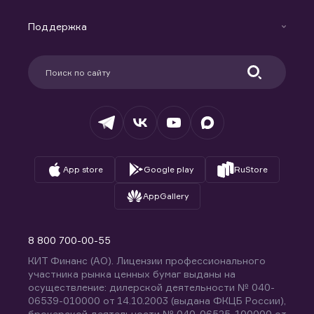
Маржинальное кредитование
Новости
Доверительное управление капиталом
Поддержка
Контакты
Карьера в компании
Поддержка
Партнерам
Информация для клиентов
Удостоверяющий центр
Техническая поддержка
Раскрытие обязательной информации
Налогообложение
Депозитарий
База знаний
Вопросы и ответы
App store
Google play
RuStore
AppGallery
8 800 700-00-55
КИТ Финанс (АО). Лицензии профессионального
участника рынка ценных бумаг выданы на
осуществление: дилерской деятельности № 040-
06539-010000 от 14.10.2003 (выдана ФКЦБ России),
брокерской деятельности № 040-06525-100000 от