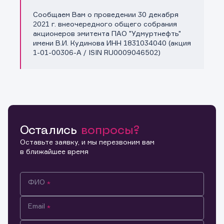
Сообщаем Вам о проведении 30 декабря
Копировать ссылку
2021 г. внеочередного общего собрания
акционеров эмитента ПАО "Удмуртнефть"
имени В.И. Кудинова ИНН 1831034040 (акция
1-01-00306-A / ISIN RU0009046502)
Остались
вопросы?
Оставьте заявку, и мы перезвоним вам
в ближайшее время
ФИО
Email