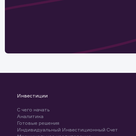
актива
Наст
Обр
Обр
Заяв
для 
мате
Спасибо
бума
Ваше об
Спасибо!
ближайш
указ
може
Скачат
Инвестиции
С чего начать
Аналитика
Готовые решения
Индивидуальный Инвестиционный Счет