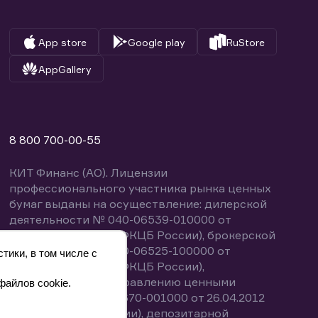
App store
Google play
RuStore
AppGallery
8 800 700-00-55
КИТ Финанс (АО). Лицензии
профессионального участника рынка ценных
бумаг выданы на осуществление: дилерской
деятельности № 040-06539-010000 от
14.10.2003 (выдана ФКЦБ России), брокерской
деятельности № 040-06525-100000 от
тики, в том числе с
14.10.2003 (выдана ФКЦБ России),
деятельности по управлению ценными
файлов cookie.
бумагами № 040-13670-001000 от 26.04.2012
(выдана ФСФР России), депозитарной