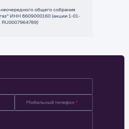
 внеочередного общего собрания
аз" ИНН 8609000160 (акции 1-01-
IN RU0007964789)
Мобильный телефон