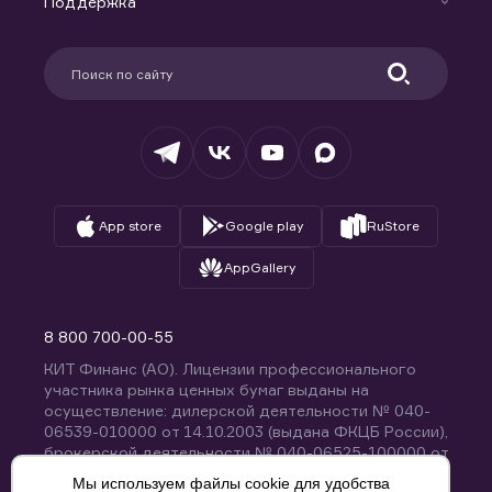
Поддержка
Контакты
Карьера в компании
Поддержка
Партнерам
Информация для клиентов
Удостоверяющий центр
Техническая поддержка
Раскрытие обязательной информации
Налогообложение
Депозитарий
База знаний
Вопросы и ответы
App store
Google play
RuStore
AppGallery
8 800 700-00-55
КИТ Финанс (АО). Лицензии профессионального
участника рынка ценных бумаг выданы на
осуществление: дилерской деятельности № 040-
06539-010000 от 14.10.2003 (выдана ФКЦБ России),
брокерской деятельности № 040-06525-100000 от
14.10.2003 (выдана ФКЦБ России), деятельности по
Мы используем файлы cookie для удобства