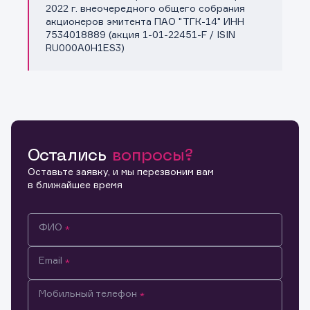
Копировать ссылку
2022 г. внеочередного общего собрания
акционеров эмитента ПАО "ТГК-14" ИНН
7534018889 (акция 1-01-22451-F / ISIN
RU000A0H1ES3)
Остались
вопросы?
Оставьте заявку, и мы перезвоним вам
в ближайшее время
ФИО
Email
Мобильный телефон