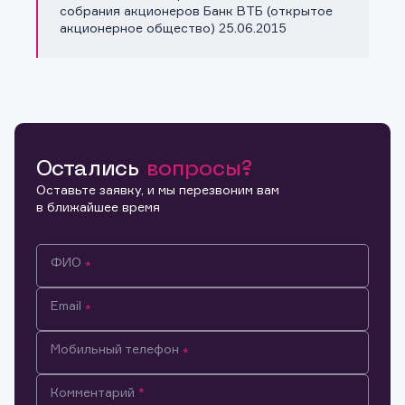
Копировать ссылку
собрания акционеров Банк ВТБ (открытое
акционерное общество) 25.06.2015
Остались
вопросы?
Оставьте заявку, и мы перезвоним вам
в ближайшее время
ФИО
Email
Мобильный телефон
Информация предназначена только для клиентов,
Комментарий