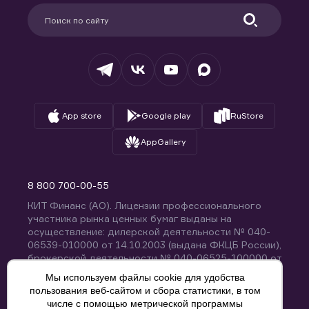
Партнерам
Информация для клиентов
Удостоверяющий центр
Техническая поддержка
Раскрытие обязательной информации
Налогообложение
Депозитарий
База знаний
Вопросы и ответы
App store
Google play
RuStore
AppGallery
8 800 700-00-55
КИТ Финанс (АО). Лицензии профессионального
участника рынка ценных бумаг выданы на
осуществление: дилерской деятельности № 040-
06539-010000 от 14.10.2003 (выдана ФКЦБ России),
брокерской деятельности № 040-06525-100000 от
14.10.2003 (выдана ФКЦБ России), деятельности по
Мы используем файлы cookie для удобства
управлению ценными бумагами № 040-13670-
пользования веб-сайтом и сбора статистики, в том
001000 от 26.04.2012 (выдана ФСФР России),
числе с помощью метрической программы